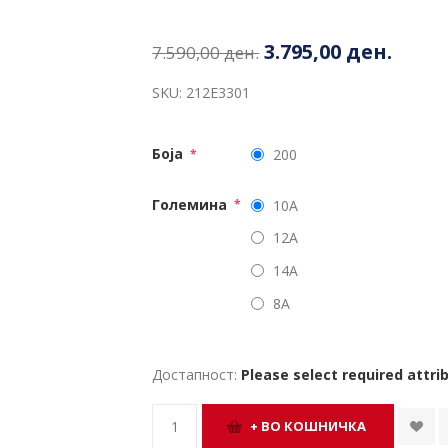
3.795,00 ден.
7.590,00 ден.
SKU:
212E3301
Боја
200
*
Големина
10A
*
12A
14A
8A
Достапност:
Please select required attri