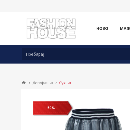
НОВО
МА
Девојчиња
Сукња
-50%