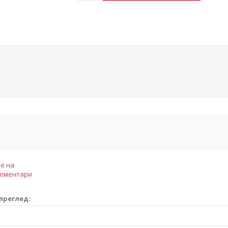
е на
коментари
преглед: