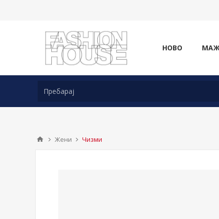
НОВО
МА
Жени
Чизми