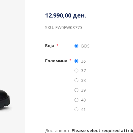
12.990,00 ден.
SKU:
FW0FW08770
Боја
BDS
*
Големина
36
*
37
38
39
40
41
Достапност:
Please select required attri