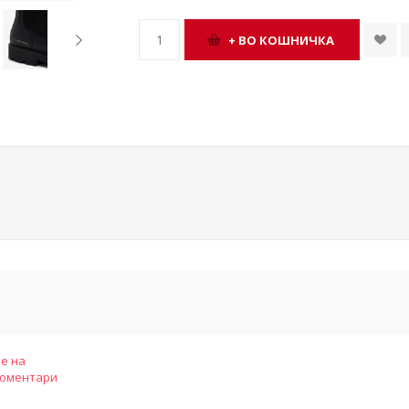
е на
коментари