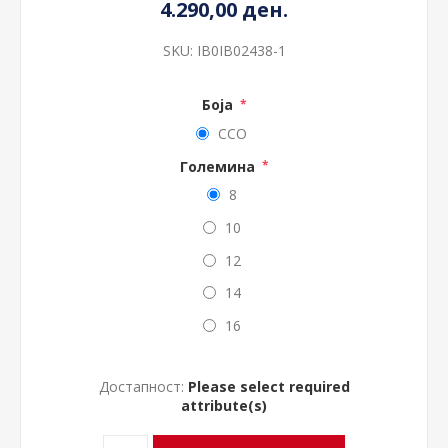
4.290,00 ден.
SKU:
IB0IB02438-1
Боја
*
CCO
Големина
*
8
10
12
14
16
Достапност:
Please select required
attribute(s)