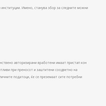
 институции. Имено, станува збор за следните можни
нствено авторизирани вработени имаат пристап кон
итливи при преносот и заштитени соодветно на
личните податоци, ќе се преземаат сите потребни