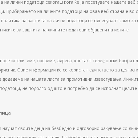
а на лични податоци секогаш кога ќе ја посетувате нашата веб 
и. Прибирањето на личните податоци на оваа веб страна е во с
политика за заштита на лични податоци се однесуваат само за о
итиките за заштита на личните податоци објавени на истите.
осетители: име, презиме, адреса, контакт телефонски број и ел
корисник. Овие информации ќе се користат единствено за цел ис
 Ве додадеме на нашата листа за промотивни известувања. Личн
податоци, не подолго од што е потребно да се исполнат целит
 лица
и научат своите деца на безбедно и одговорно ракување со лич
ите родители или старатели.
fashionhouse.mk
никогаш нема наме