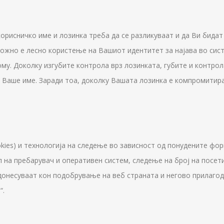
орисничко име и лозинка треба да се разликуваат и да Ви бида
ожно е лесно користење на Вашиот идентитет за најава во систе
ому. Доколку изгубите контрола врз лозинката, губите и контр
 Ваше име. Заради тоа, доколку Вашата лозинка е компромитира
kies) и технологија на следење во зависност од понудените фор
 на пребарувач и оперативен систем, следење на број на посети
донесуваат кон подобрување на веб страната и негово прилаго
“.