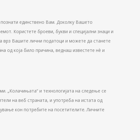
т познати единствено Вам. Доколку Вашето
мот. Користете броеви, букви и специјални знаци и
ола врз Вашите лични податоци и можете да станете
на од која било причина, веднаш известете нè и
ми. „Колачињата“ и технологијата на следење се
тели на веб страната, и употреба на истата од
дување кон потребите на посетителите. Личните