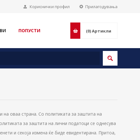
Кориснички профил
Прилагодувања
ВИ
ПОПУСТИ
(0)
Артикли
 на оваа страна. Со политиката за заштита на
Политиката за заштита на лични податоци се однесува
енети и секоја измена ќе биде евидентирана. Притоа,