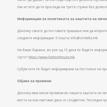
пак истите да ги проследи на трета страна без дозво
Информации за политиката за заштита на лич
Доколку сакате да поставите прашање или да испрати
следните информации: Е-пошта: info@cmdelta.mk
На Ваше барање, во рок од 15 дена ќе бидете информ
сајтот
https://www.fashionhouse.mk
.
Субјектите ќе бидат информирани за постоење на пра
Објава за промени
Доколку има некои промени во нашата заштита на лич
места за кои сметаме дека се соодветни. Последна про