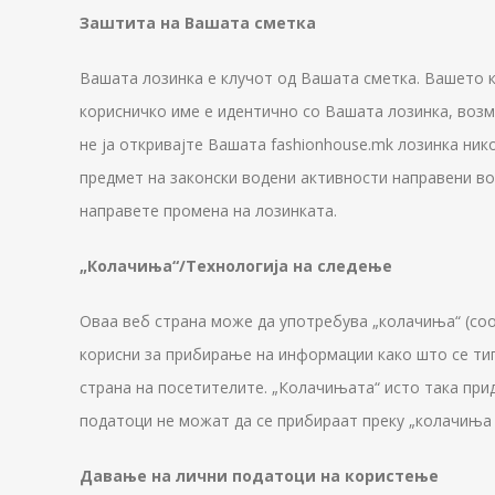
Заштита на Вашата сметка
Вашата лозинка е клучот од Вашата сметка. Вашето к
корисничко име е идентично со Вашата лозинка, возм
не ја откривајте Вашата fashionhouse.mk лозинка ник
предмет на законски водени активности направени во
направете промена на лозинката.
„Колачиња“/Технологија на следење
Оваа веб страна може да употребува „колачиња“ (coo
корисни за прибирање на информации како што се тип
страна на посетителите. „Колачињата“ исто така при
податоци не можат да се прибираат преку „колачиња 
Давање на лични податоци на користење