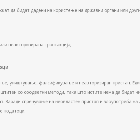
жат да бидат дадени на користење на државни органи или други
или неавторизирана трансакција;
тоци
ење, уништување, фалсификување и неавторизиран пристап. Еди
аштитен со соодветни методи, така што истите нема да бидат ч
ат. Заради спречување на неовластен пристап и злоупотреба на 
е податоци.