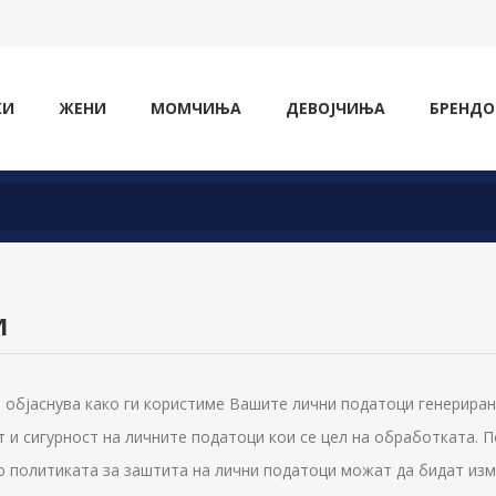
ЖИ
ЖЕНИ
МОМЧИЊА
ДЕВОЈЧИЊА
БРЕНДО
И
објаснува како ги користиме Вашите лични податоци генерирани
т и сигурност на личните податоци кои се цел на обработката. 
во политиката за заштита на лични податоци можат да бидат изм