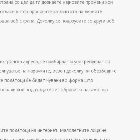
страна со цел да ги дознаете најновите промени кои
огласност со прописите за заштита на личните
ваа веб страна. Доколку се поврзувате со други веб
ектронска адреса, се прибираат и употребуваат со
полнување на нарачките, освен доколку ни обезбедите
ите податоци ќе бидат чувани во форма што
е поради кои податоците се собрани за натамошна
ните податоци на интернет. Малолетните лица не
рно да земе лични податоци од малолетници, ниту