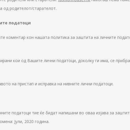
ла од родителот/старателот.
ните податоци
те коментар кон нашата политика за заштита на личните подато
ирани кои од Вашите лични податоци, доколку ги има, се прибра
вото на пристап и исправка на нивните лични податоци.
ните податоци тие ќе бидат напишани во оваа изјава за заштита
мена: Јули, 2020 година.