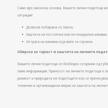
Само врз законска основа, Вашите лични податоци мо
ситуации:
Дозвола побарана со Закон;
Заштита на постоечка или потенцијална измама 
Истрага на измама која веќе се случила.
Обврска за тајност и заштита на личните пода
Вашите лични податоци се безбедно сочувани од губ
овие информации. Преносот на личните податоци е з
ризикот и природата на податоците кои се пренесува
технички и организациски мерки за заштита на личнит