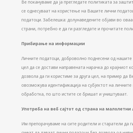
Ве покануваме да ја прегледате политиката за заштит
се однесуваат на користење на Вашите лични податоц
податоци. Забелешка: долунаведените објави во оваа 
страни, потребно е да ги разгледате и прочитате пол
Прибирање на информации
Личните податоци, доброволно поднесени од нашите п
цел да се достави направената нарачка до крајниот 
дозвола да ги користиме за друга цел, на пример да
овозможува идентификација на субјектот на личните 
обработка, по што истите се бришат и уништуваат.
Употреба на веб сајтот од страна на малолетни
Им препорачуваме на сите родители и старатели да г
смеат да даваат лични податоци без дозвола од нивн