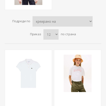
Подреди по
Приказ
по страна