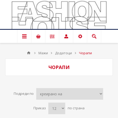
Мажи
Додатоци
Чорапи
ЧОРАПИ
Подреди по
Приказ
по страна