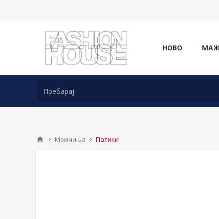
НОВО
МА
Момчиња
Патики