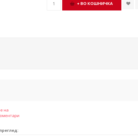
е на
коментари
преглед: