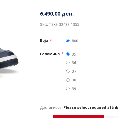
6.490,00 ден.
SKU:
T3X9-32483-1355
Боја
800-
*
Големина
35
*
36
37
38
39
Достапност:
Please select required attri