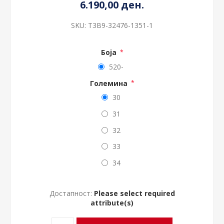
6.190,00 ден.
SKU:
T3B9-32476-1351-1
Боја
*
520-
Големина
*
30
31
32
33
34
Достапност:
Please select required
attribute(s)