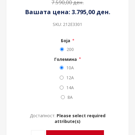
7.590,00 ден.
Вашата цена:
3.795,00 ден.
SKU:
212E3301
Боја
*
200
Големина
*
10A
12A
14A
8A
Достапност:
Please select required
attribute(s)