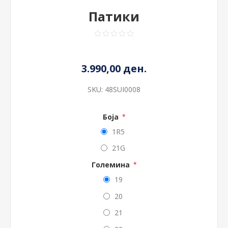
Патики
3.990,00 ден.
SKU:
48SUI0008
Боја
*
1R5
21G
Големина
*
19
20
21