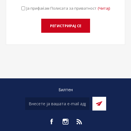
Ја прифаќам Полисата за приватност
(Читај)
Билтен