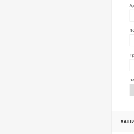
А
П
Г
Зе
ВАШИ