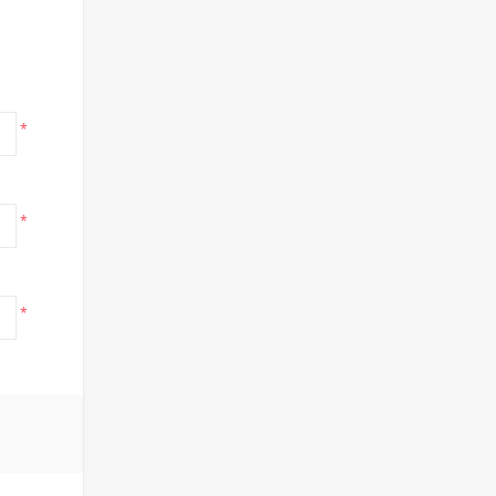
*
*
*