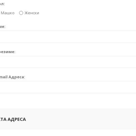
ол:
Машко
Женски
ме:
резиме:
mail Адреса:
ТА АДРЕСА