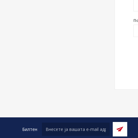
П
Билтен