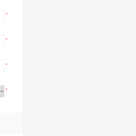
*
*
*
*