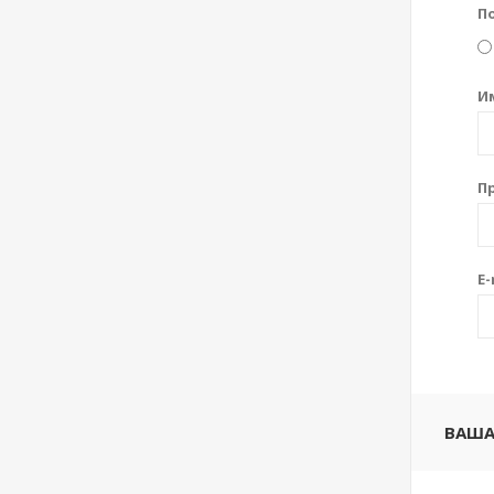
П
И
П
E-
ВАША