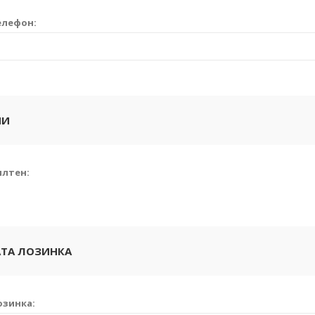
елефон:
ИИ
илтен:
ТА ЛОЗИНКА
озинка: