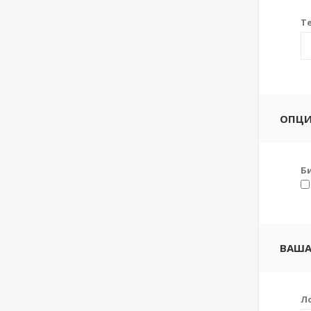
Т
ОПЦ
Б
ВАША
Л