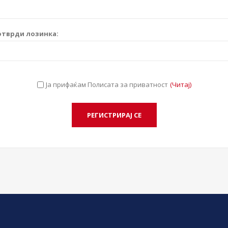
отврди лозинка:
Ја прифаќам Полисата за приватност
(Читај)