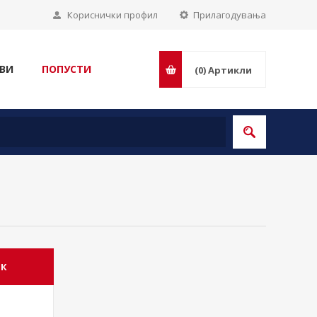
Кориснички профил
Прилагодувања
ВИ
ПОПУСТИ
(0)
Артикли
ИК