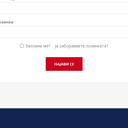
озинка:
Запомни ме?
Ја заборавивте лозинката?