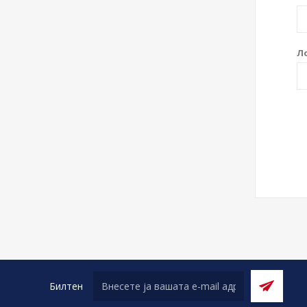
Л
Билтен