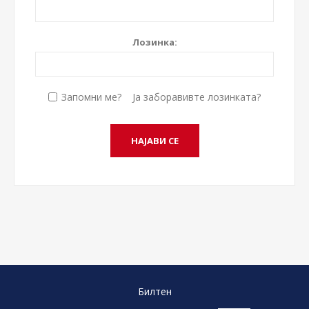
Лозинка:
Запомни ме?
Ја заборавивте лозинката?
Билтен