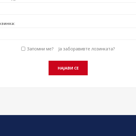
озинка:
Запомни ме?
Ја заборавивте лозинката?