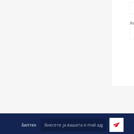
Л
Билтен