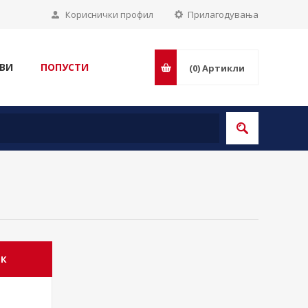
Кориснички профил
Прилагодувања
ВИ
ПОПУСТИ
(0)
Артикли
ИК