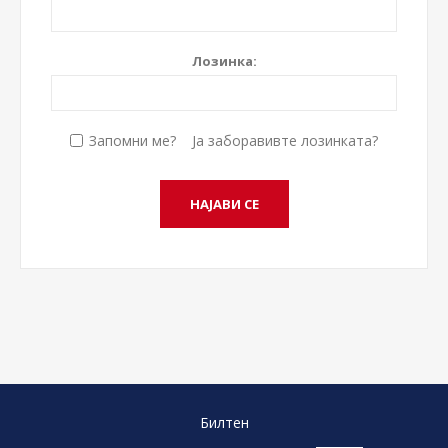
Лозинка:
Запомни ме?
Ја заборавивте лозинката?
Билтен