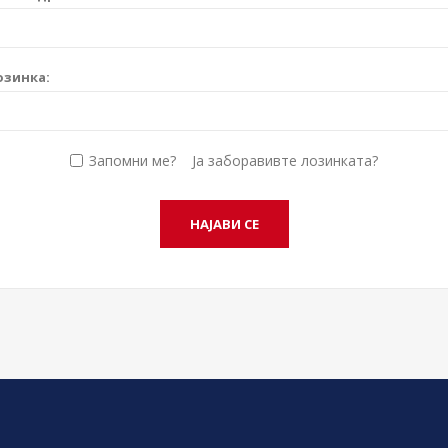
озинка:
Запомни ме?
Ја заборавивте лозинката?