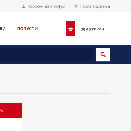
Кориснички профил
Прилагодувања
ВИ
ПОПУСТИ
(0)
Артикли
ИК