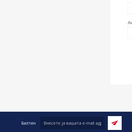
Л
Билтен