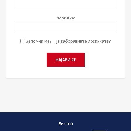
Лозинка:
Запомни ме?
Ја заборавивте лозинката?
Билтен