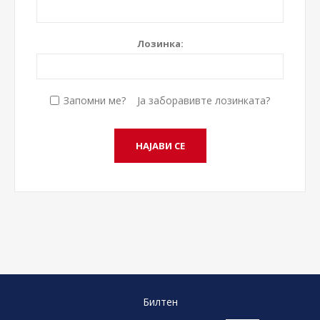
Лозинка:
Запомни ме?
Ја заборавивте лозинката?
Билтен