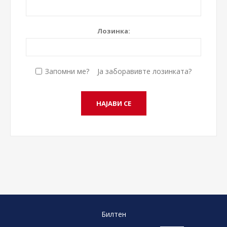
Лозинка:
Запомни ме?
Ја заборавивте лозинката?
Билтен