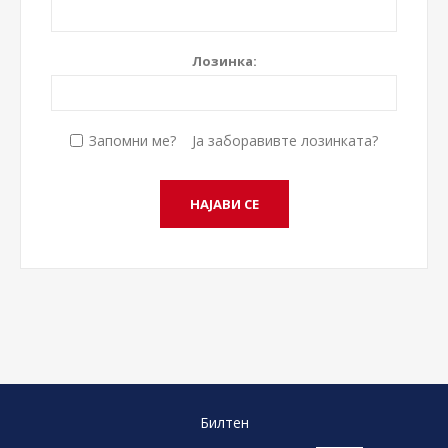
Лозинка:
Запомни ме?
Ја заборавивте лозинката?
Билтен