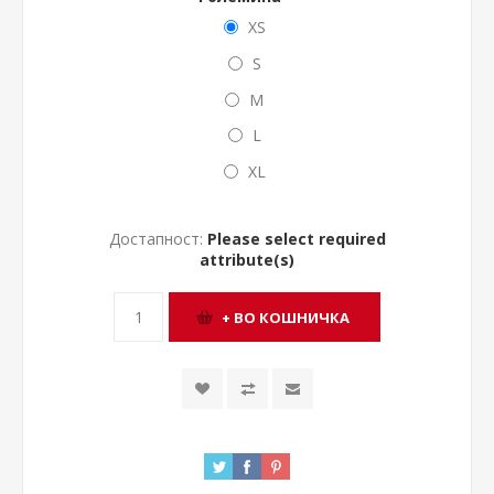
XS
S
M
L
XL
Достапност:
Please select required
attribute(s)