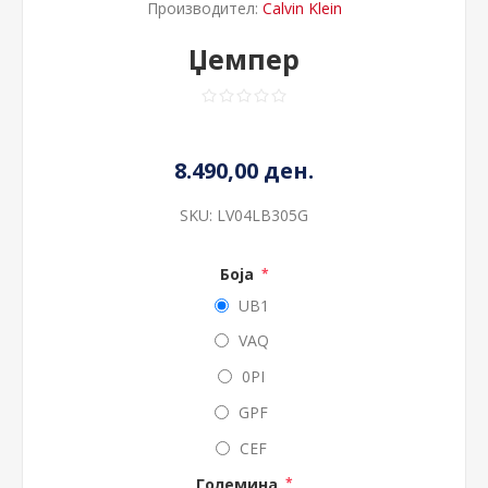
Производител:
Calvin Klein
Џемпер
8.490,00 ден.
SKU:
LV04LB305G
Боја
*
UB1
VAQ
0PI
GPF
CEF
Големина
*