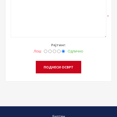
*
Рејтинг:
Лош
Одлично
Билтен