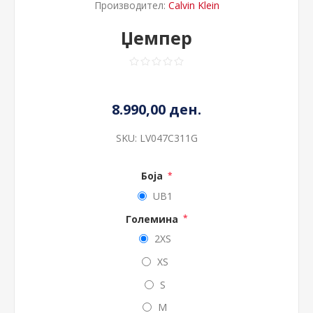
Производител:
Calvin Klein
Џемпер
8.990,00 ден.
SKU:
LV047C311G
Боја
*
UB1
Големина
*
2XS
XS
S
M