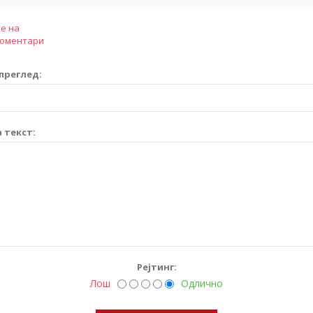
е на
коментари
преглед:
 текст:
Рејтинг:
Лош
Одлично