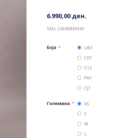
6.990,00 ден.
SKU:
LV040BM343
Боја
UB1
*
CEF
C12
P6Y
CJ7
Големина
XS
*
S
M
L