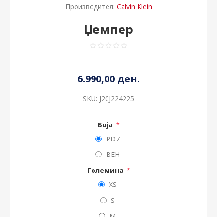
Производител:
Calvin Klein
Џемпер
6.990,00 ден.
SKU:
J20J224225
Боја
*
PD7
BEH
Големина
*
XS
S
M