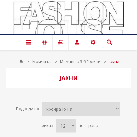
Момчиња
Момчиња 3-6 Години
Јакни
ЈАКНИ
Подреди по
Приказ
по страна