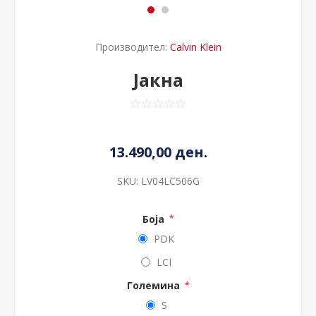
Производител:
Calvin Klein
Јакна
13.490,00 ден.
SKU:
LV04LC506G
Боја
*
PDK
LCI
Големина
*
S