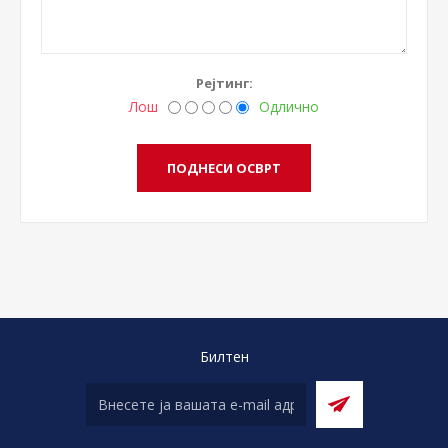
Рејтинг:
Лош
Одлично
Билтен