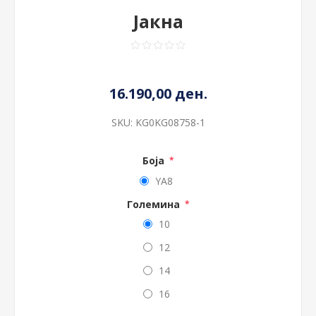
Јакна
16.190,00 ден.
SKU:
KG0KG08758-1
Боја
*
YA8
Големина
*
10
12
14
16