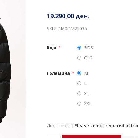
19.290,00 ден.
SKU:
DM0DM22036
Боја
BDS
*
C1G
Големина
M
*
L
XL
XXL
Достапност:
Please select required attri