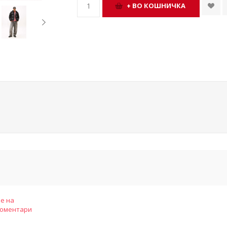
е на
коментари