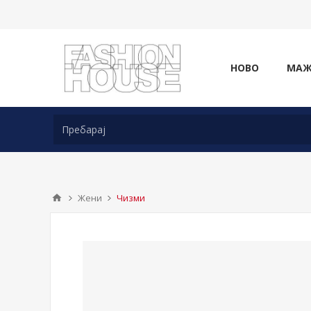
НОВО
МА
Жени
Чизми