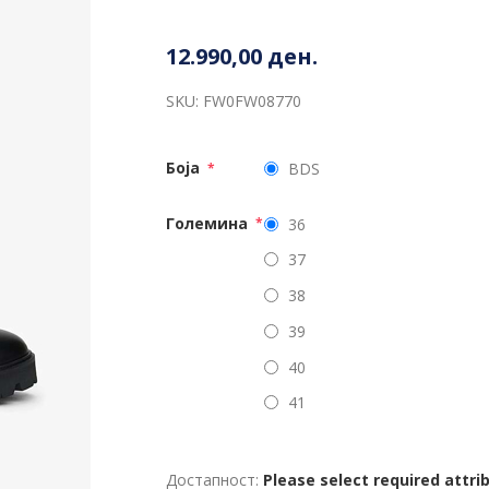
12.990,00 ден.
SKU:
FW0FW08770
Боја
BDS
*
Големина
36
*
37
38
39
40
41
Достапност:
Please select required attri