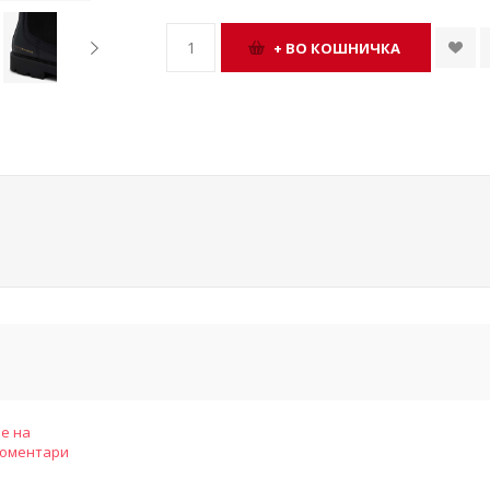
е на
коментари