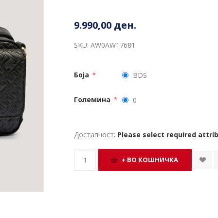
9.990,00 ден.
SKU:
AW0AW17681
Боја
BDS
*
Големина
0
*
Достапност:
Please select required attri