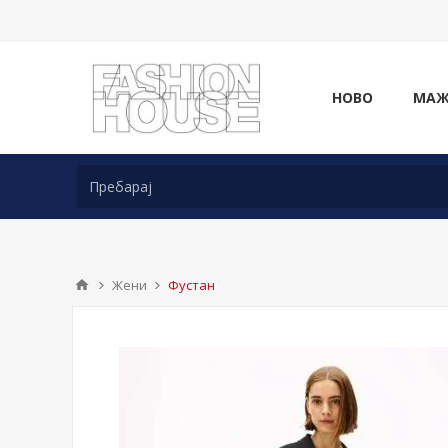
НОВО
МА
Жени
Фустан