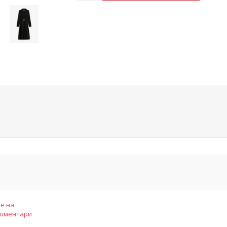
е на
коментари