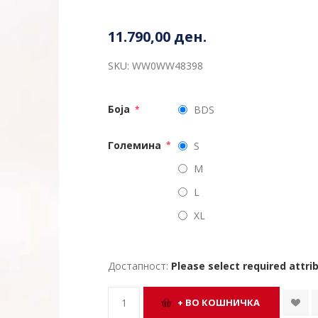
11.790,00 ден.
SKU:
WW0WW48398
Боја
BDS
*
Големина
S
*
M
L
XL
Достапност:
Please select required attri