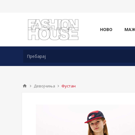
НОВО
МА
Девојчиња
Фустан