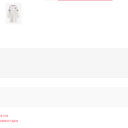
е на
коментари