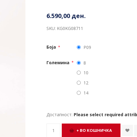
6.590,00 ден.
SKU:
KG0KG08711
Боја
P09
*
Големина
8
*
10
12
14
Достапност:
Please select required attri