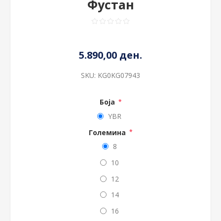
Фустан
5.890,00 ден.
SKU:
KG0KG07943
Боја
*
YBR
Големина
*
8
10
12
14
16