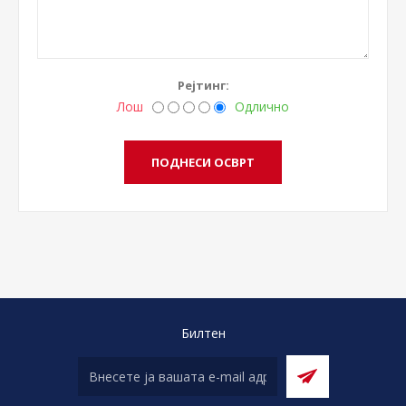
Рејтинг:
Лош
Одлично
Билтен