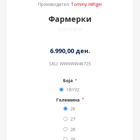
Производител:
Tommy Hilfiger
Фармерки
6.990,00 ден.
SKU:
WW0WW46725
Боја
*
1BY32
Големина
*
26
27
28
29