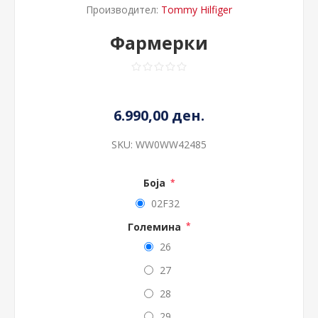
Производител:
Tommy Hilfiger
Фармерки
6.990,00 ден.
SKU:
WW0WW42485
Боја
*
02F32
Големина
*
26
27
28
29