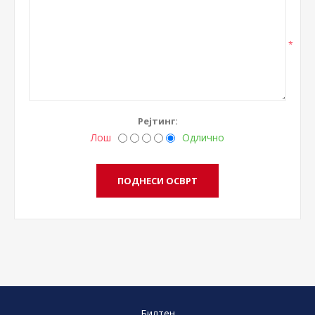
*
Рејтинг:
Лош
Одлично
Билтен