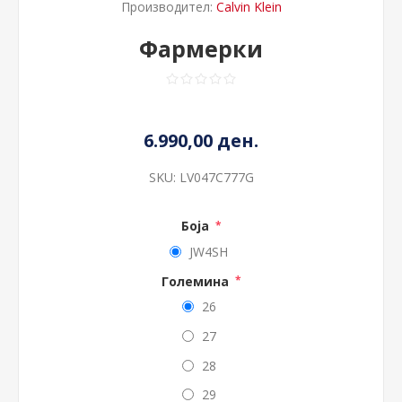
Производител:
Calvin Klein
Фармерки
6.990,00 ден.
SKU:
LV047C777G
Боја
*
JW4SH
Големина
*
26
27
28
29