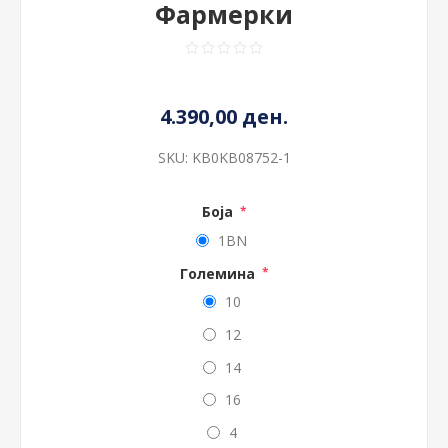
Фармерки
4.390,00 ден.
SKU:
KB0KB08752-1
Боја
*
1BN
Големина
*
10
12
14
16
4