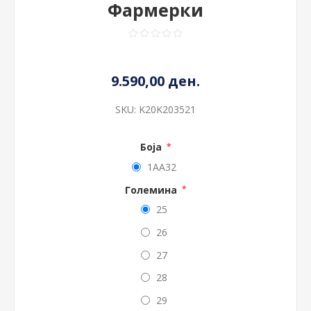
Фармерки
9.590,00 ден.
SKU:
K20K203521
Боја
*
1AA32
Големина
*
25
26
27
28
29