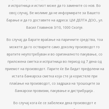
и испратница и истиот може да го замените со нов. Во
овој случај, Ве молимe да не информирате за Вашето
барање и да го доставите на адреса: ЦМ ДЕЛТА ДОО., ул.
Васил Главинов 3/10, 1000 Скопје.
Во случај да барате враќање на паричните средства, тоа
можете да го остварите само доколку производот го
вратите неупотребуван и во оригиналното пакување, со
приложена сметка и испратница во период од 7 дена од
приемот на производот. Парите ќе Ви бидат префрлени на
истата банкарска сметка која сте ја користеле при
плаќање на производот, со задршка на трошоците за
банкарски провизии, пакување и дистрибуција .
Во случај кога ќе се забележи дека производот е