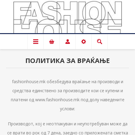
ПОЛИТИКА ЗА ВРАЌАЊЕ
fashionhouse.mk обезбедува враќање на производи и
средства единствено за производите кои се купени и
платени од www.fashionhouse.mk под долу наведените
услови:
Производот, кој е неотпакуван и неупотребуван може да
се врати во рок од 7 дена, заедно со приложената сметка