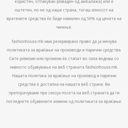
користен, отпакуван (изваден од амбалажа) или е
оштетен, но не од наша страна, тогаш износот на
вратените средства ќе биде намален од 50% од цената на
чинење.
fashionhouse.mk има резервирано право да ја менува
политиката за враќање на производи и парични средства.
Сите ревизии или промени ќе стапат во сила веднаш со
нивното објавување на веб страната fashionhouse.mk.
Нашата политика за враќање на производ и парични
средства е достапна на нашата веб страна. Ви
препорачуваме при секоја посета на веб страната да ги
погледнете објавените измени од политиката за враќање.