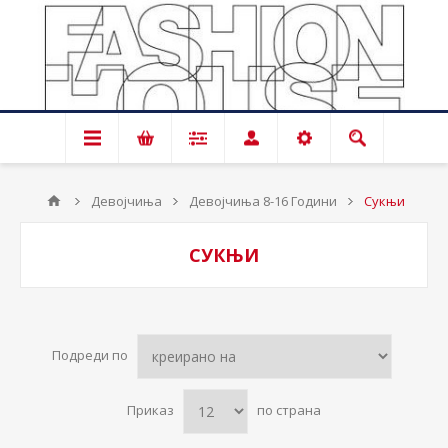
Девојчиња
Девојчиња 8-16 Години
Сукњи
СУКЊИ
Подреди по
Приказ
по страна