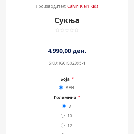
Производител:
Calvin Klein Kids
Сукња
4.990,00 ден.
SKU:
IG0IG02895-1
Боја
*
BEH
Големина
*
8
10
12