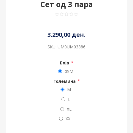
Сет од 3 пара
3.290,00 ден.
SKU:
UM0UM03886
Боја
*
0SM
Големина
*
M
L
XL
XXL