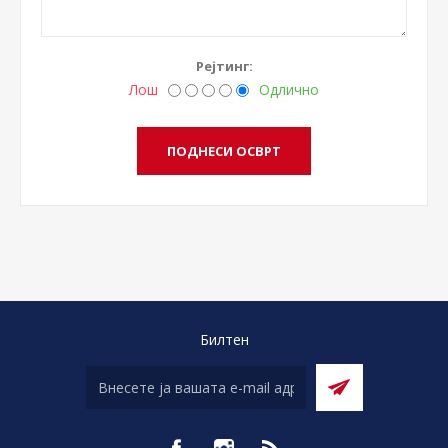
Рејтинг:
Лош
Одлично
Билтен