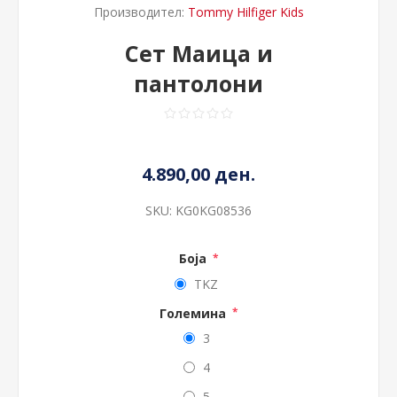
Производител:
Tommy Hilfiger Kids
Сет Маица и
пантолони
4.890,00 ден.
SKU:
KG0KG08536
Боја
*
TKZ
Големина
*
3
4
5