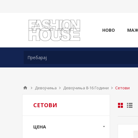
НОВО
МА
Девојчиња
Девојчиња 8-16 Години
Сетови
СЕТОВИ
ЦЕНА