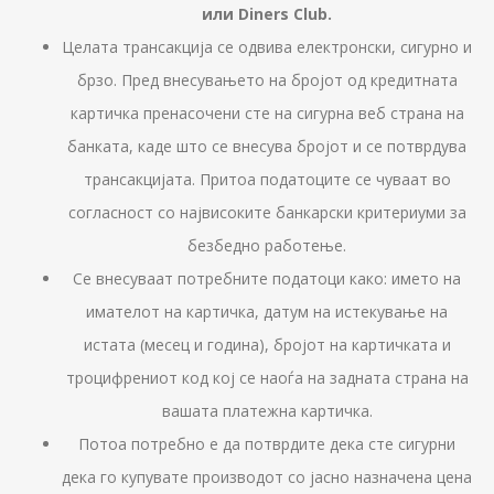
или Diners Club.
Целата трансакција се одвива електронски, сигурно и
брзо. Пред внесувањето на бројот од кредитната
картичка пренасочени сте на сигурна веб страна на
банката, каде што се внесува бројот и се потврдува
трансакцијата. Притоа податоците се чуваат во
согласност со највисоките банкарски критериуми за
безбедно работење.
Се внесуваат потребните податоци како: името на
имателот на картичка, датум на истекување на
истата (месец и година), бројот на картичката и
троцифрениот код кој се наоѓа на задната страна на
вашата платежна картичка.
Потоа потребно е да потврдите дека сте сигурни
дека го купувате производот со јасно назначена цена