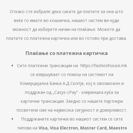
Откако сте избрале дека сакате да платите за она што
веќе го имате во кошничка, нашиот систем ви нуди
можност да изберете начин на плаќање. Можете да
платите со платежна картичка или во готово при достава.
Плаќање со платежна картичка
Сите платежни трансакции на https://fashionhouse.mk
се извршуваат со помош на системот на
Комерцијална Банка А.Д Скопје, кој е овозможен и
поддржан од „Casys-cPay“ - клириншка куќа за
картични трансакции. Заедно со нашите партнери
посветени сме на највисока сигурност и доверливост.
Поддржаните картички во нашиот систем се сите
типови на
Visa, Visa Electron, Master Card, Maestro