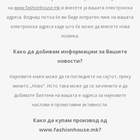
на
www.fashionhouse.mk
и внесете ја вашата електронска
адреса. Веднаш потоа ќе ви биде испратен линк на вашата
електронска адреса каде што ќе може да внесете нова
лозинка.
Како да добивам информации за Вашите
новости?
Најновите книги може да ги погледнете на сајтот, преку
менито „Ново“. Исто така може да се зачлените и да
добивате билтени на вашата е-адреса за најновите
наслови и промотивни активности.
Како да купам производ од
www.fashionhouse.mk?