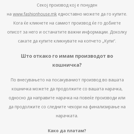
Секој производ кој е понуден
на
www.fashionhouse.mk
едноставно можете да го купите.
Кога ќе кликнете на самиот производ ќе го добиете
описот за него и останатите важни информации. Доколку
сакате да купите кликнувате на копчето „Купи“.
Што откако го имам производот во
кошничка?
По внесувањето на посакуваниот производ во вашата
кошничка можете да продолжите со вашата нарачка,
односно да направите нарачка на повеќе производи или
да продолжите со следните чекори на финализирање на
нарачката.
Како да платам?