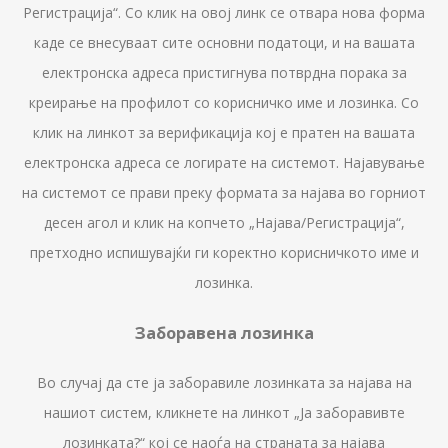
Регистрација“. Со клик на овој линк се отвара нова форма
каде се внесуваат сите основни податоци, и на вашата
електронска адреса пристигнува потврдна порака за
креирање на профилот со корисничко име и лозинка. Со
клик на линкот за верификација кој е пратен на вашата
електронска адреса се логирате на системот. Најавување
на системот се прави преку формата за најава во горниот
десен агол и клик на копчето „Најава/Регистрација“,
претходно испишувајќи ги коректно корисничкото име и
лозинка.
Заборавена лозинка
Во случај да сте ја заборавиле лозинката за најава на
нашиот систем, кликнете на линкот „Ја заборавивте
лозинката?“ кој се наоѓа на страната за најава