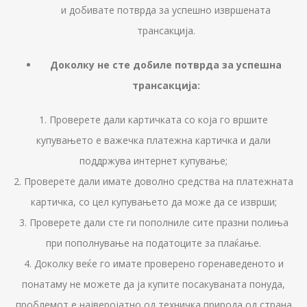
и добивате потврда за успешно извршената
трансакција.
Доколку не сте добиле потврда за успешна
трансакција:
1. Проверете дали картичката со која го вршите
купувањето е важечка платежна картичка и дали
поддржува интернет купување;
2. Проверете дали имате доволно средства на платежната
картичка, со цел купувањето да може да се изврши;
3. Проверете дали сте ги пополниле сите празни полиња
при пополнување на податоците за плаќање.
4. Доколку веќе го имате проверено горенаведеното и
понатаму не можете да ја купите посакуваната понуда,
проблемот е најверојатно од техничка природа од страна