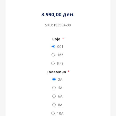
3.990,00 ден.
SKU:
PJ3594-00
Боја
*
001
166
KF9
Големина
*
2A
4A
6A
8A
10A