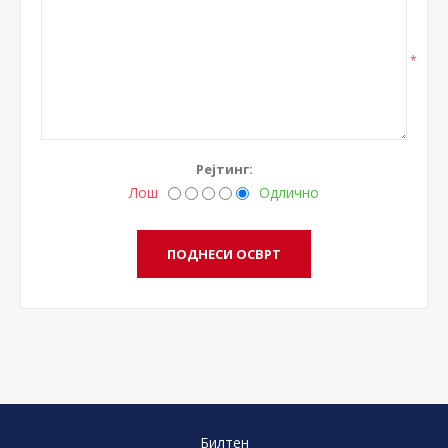
*
Рејтинг:
Лош
Одлично
Билтен