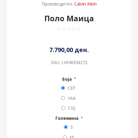
Производител:
Calvin Klein
Поло Маица
7.790,00 ден.
SKU:
LV040EM272
Боја
*
CEF
YAA
CIQ
Големина
*
S
M