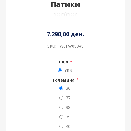
Патики
7.290,00 ден.
SKU:
FW0FW08948
Боја
*
YBS
Големина
*
36
37
38
39
40