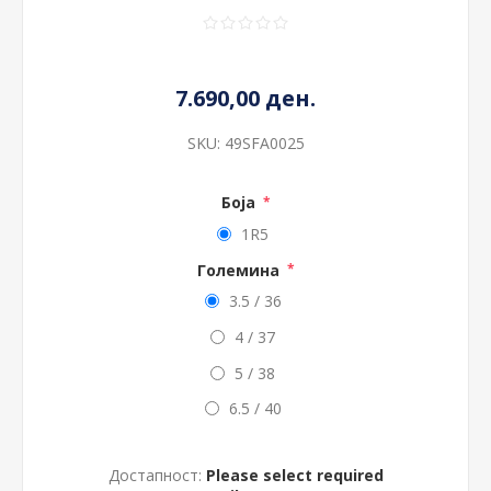
7.690,00 ден.
SKU:
49SFA0025
Боја
*
1R5
Големина
*
3.5 / 36
4 / 37
5 / 38
6.5 / 40
Достапност:
Please select required