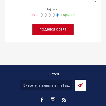
Рејтинг:
Лош
Одлично
Билтен